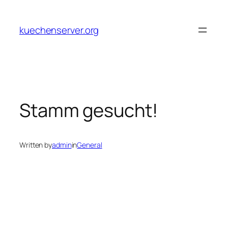
Skip
to
kuechenserver.org
content
Stamm gesucht!
Written by
admin
in
General