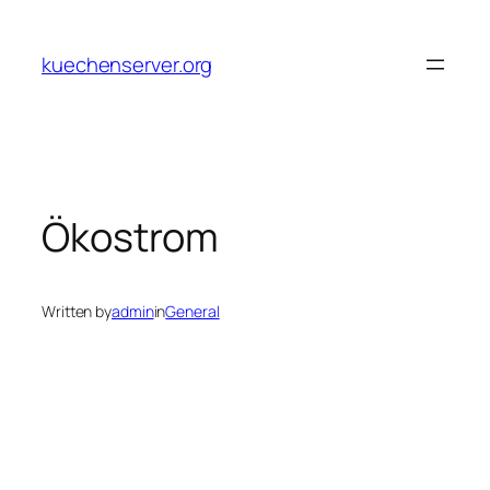
Skip
to
kuechenserver.org
content
Ökostrom
Written by
admin
in
General