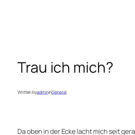
Trau ich mich?
Written by
admin
in
General
Da oben in der Ecke lacht mich seit gera