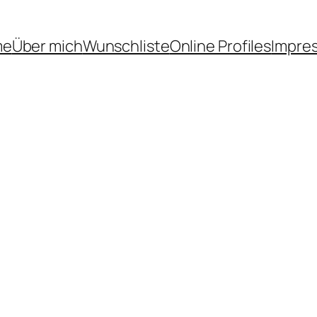
me
Über mich
Wunschliste
Online Profiles
Impre