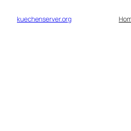
Skip
to
kuechenserver.org
Ho
content