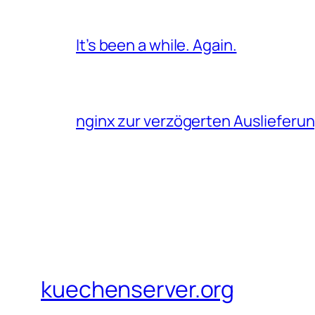
It’s been a while. Again.
nginx zur verzögerten Auslieferu
kuechenserver.org