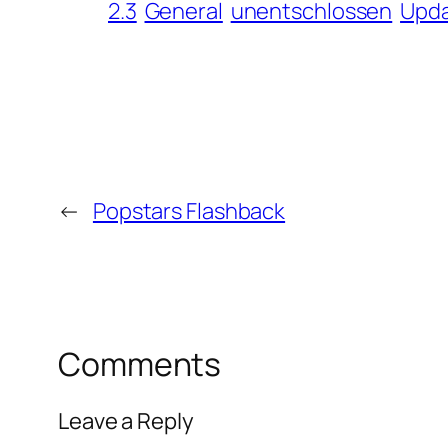
2.3
General
unentschlossen
Upd
←
Popstars Flashback
Comments
Leave a Reply