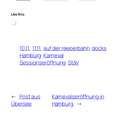
Like this:
Loading…
10.11.
11.11.
auf der reeperbahn
docks
Hamburg
Karneval
Sessionseröffnung
StäV
←
Post aus
Karnevalseröffnung in
Übersee
Hamburg
→