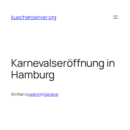
Skip
to
kuechenserver.org
content
Karnevalseröffnung in
Hamburg
Written by
admin
in
General