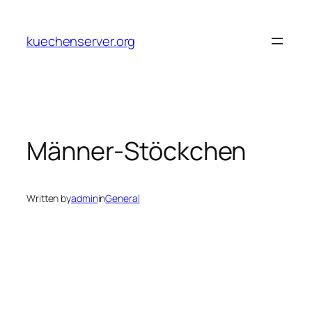
Skip
to
kuechenserver.org
content
Männer-Stöckchen
Written by
admin
in
General