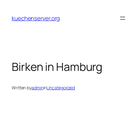
Skip
to
kuechenserver.org
content
Birken in Hamburg
Written by
admin
in
Uncategorized