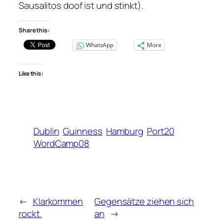
Sausalitos doof ist und stinkt).
Share this:
WhatsApp
More
Like this:
Dublin
Guinness
Hamburg
Port20
WordCamp08
←
Klarkommen
Gegensätze ziehen sich
rockt.
an
→