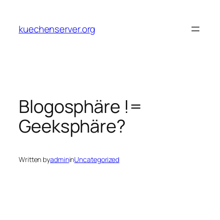
Skip
to
kuechenserver.org
content
Blogosphäre !=
Geeksphäre?
Written by
admin
in
Uncategorized