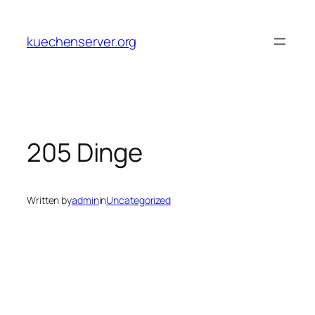
Skip
to
kuechenserver.org
content
205 Dinge
Written by
admin
in
Uncategorized