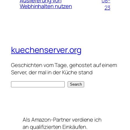
08-
Auslieferung von
Webhinhalten nutzen
23
kuechenserver.org
Geschichten vom Tage, gehostet auf einem
Server, der mal in der Küche stand
S
Search
e
a
r
c
Als Amazon-Partner verdiene ich
h
an qualifizierten Einkäufen.