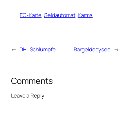
EC-Karte
Geldautomat
Karma
←
DHL Schlümpfe
Bargeldodysee
→
Comments
Leave a Reply