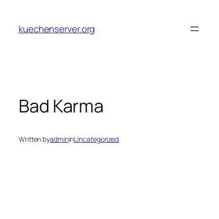
Skip
to
kuechenserver.org
content
Bad Karma
Written by
admin
in
Uncategorized