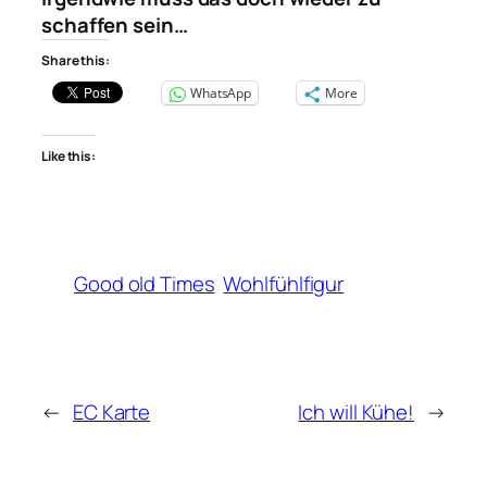
schaffen sein…
Share this:
WhatsApp
More
Like this:
Good old Times
Wohlfühlfigur
←
EC Karte
Ich will Kühe!
→