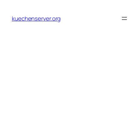
Skip
to
kuechenserver.org
content