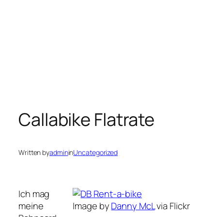
Callabike Flatrate
Written by
admin
in
Uncategorized
Ich mag
meine
Image by
Danny McL
via Flickr