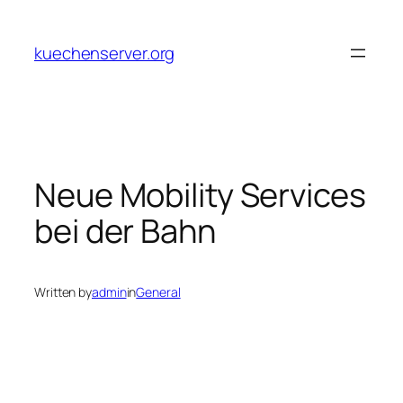
Skip
to
kuechenserver.org
content
Neue Mobility Services
bei der Bahn
Written by
admin
in
General