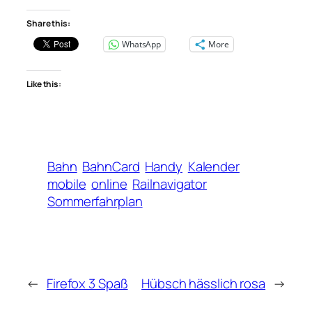
Share this:
WhatsApp
More
Like this:
Bahn
BahnCard
Handy
Kalender
mobile
online
Railnavigator
Sommerfahrplan
←
Firefox 3 Spaß
Hübsch hässlich rosa
→