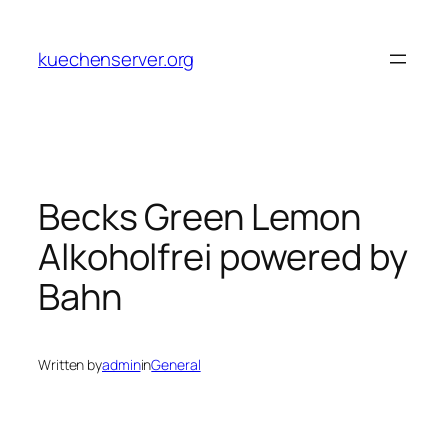
Skip
to
kuechenserver.org
content
Becks Green Lemon
Alkoholfrei powered by
Bahn
Written by
admin
in
General