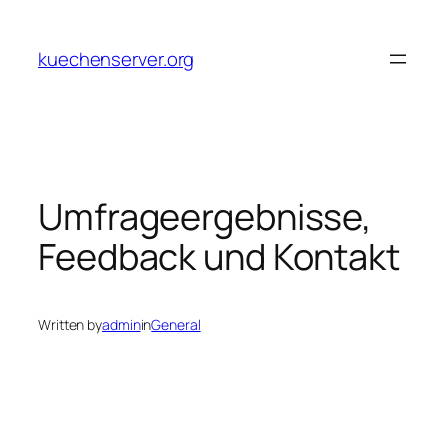
Skip
to
kuechenserver.org
content
Umfrageergebnisse,
Feedback und Kontakt
Written by
admin
in
General