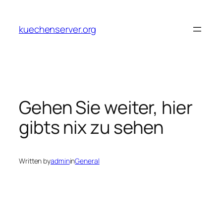
Skip
to
kuechenserver.org
content
Gehen Sie weiter, hier
gibts nix zu sehen
Written by
admin
in
General