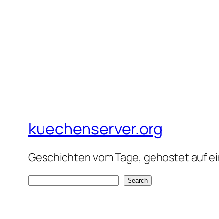
kuechenserver.org
Geschichten vom Tage, gehostet auf ein
S
Search
e
a