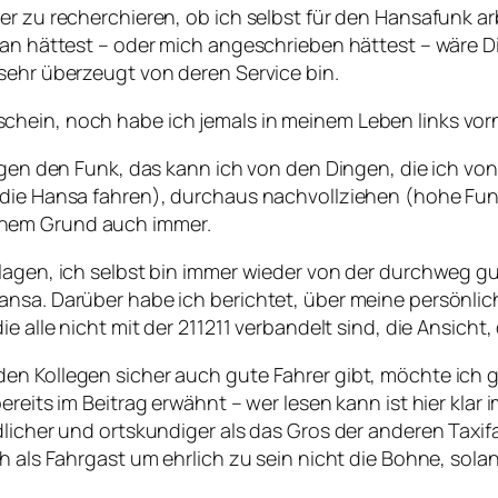
er zu recherchieren, ob ich selbst für den Hansafunk ar
tan hättest – oder mich angeschrieben hättest – wäre Dir
sehr überzeugt von deren Service bin.
hein, noch habe ich jemals in meinem Leben links vorn
gegen den Funk, das kann ich von den Dingen, die ich vo
 die Hansa fahren), durchaus nachvollziehen (hohe Funk
chem Grund auch immer.
lagen, ich selbst bin immer wieder von der durchweg gu
ansa. Darüber habe ich berichtet, über meine persönlic
ie alle nicht mit der 211211 verbandelt sind, die Ansich
en Kollegen sicher auch gute Fahrer gibt, möchte ich g
reits im Beitrag erwähnt – wer lesen kann ist hier klar 
licher und ortskundiger als das Gros der anderen Taxifa
h als Fahrgast um ehrlich zu sein nicht die Bohne, sola