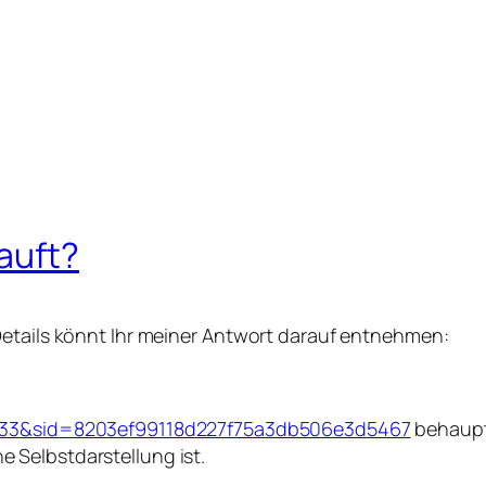
auft?
Details könnt Ihr meiner Antwort darauf entnehmen:
d=133&sid=8203ef99118d227f75a3db506e3d5467
behaupte
 Selbstdarstellung ist.