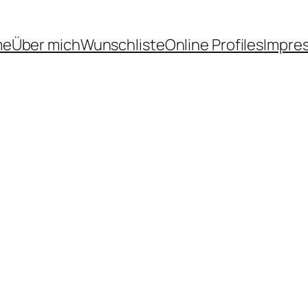
me
Über mich
Wunschliste
Online Profiles
Impre