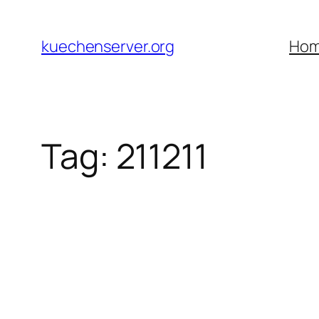
Skip
to
kuechenserver.org
Ho
content
Tag:
211211