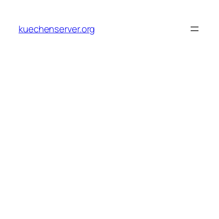
Skip
to
kuechenserver.org
content