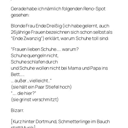
Gerade habe ich nämlich folgenden Reno-Spot
gesehen:
Blonde Frau Ende Dreißig (ich habe gelernt, auch
26jährige Frauen bezeichnen sich schon selbst als
“Ende Zwanzig”) erklärt, warum Schuhe toll sind:
“Frauen lieben Schuhe….. warum?
Schuhe quengeln nicht,
Schuhe schlafen durch
und Schuhe wollen nicht bei Mama und Papa ins
Bett…..
… außer…vielleicht..”
(sie hält ein Paar Stiefel hoch)
“…. die hier?”
(sie grinst verschmitzt)
Bizarr.
[Kurz hinter Dortmund, Schmetterlinge im Bauch
statt Musik]