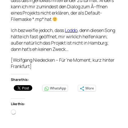
dass das irgendwas miteinander zu tun hat. Anders
kann ich mir zumindest den Dialog zum Ã–ffnen
eines Projekts nicht erklären, der als Default-
Filemaske *.mp* hat
Ich bezweifle jedoch, dass
Loddo
, denn diesen Song
hätte ich fast geöffnet, mir wirklich helfen kann;
außer natürlich das Projekt ist nicht in Hamburg;
dann hat’s eh keinen Zweck…
[Wolfgang Niedecken – Für ‘ne Moment; kurz hinter
Frankfurt]
Share this:
WhatsApp
More
Like this:
Loading…