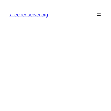
Skip
to
kuechenserver.org
content