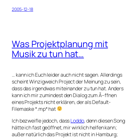
2005-12-18
Was Projektplanung mit
Musik zu tun hat…
… kann ich Euch leider auch nicht sagen. Allerdings
scheint Winzigweich Project der Meinung zu sein,
dass das irgendwas miteinander zu tun hat. Anders
kann ich mir zumindest den Dialog zum Ã–ffnen
eines Projekts nicht erklären, der als Default-
Filemaske *.mp* hat
Ich bezweifle jedoch, dass
Loddo
, denn diesen Song
hätte ich fast geöffnet, mir wirklich helfen kann;
außer natürlich das Projekt ist nicht in Hamburg;