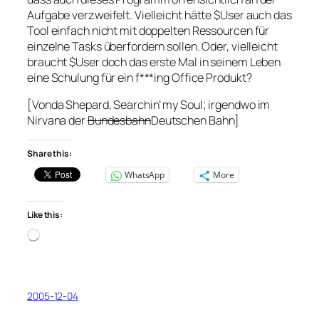
Aufgabe verzweifelt. Vielleicht hätte $User auch das
Tool einfach nicht mit doppelten Ressourcen für
einzelne Tasks überfordern sollen. Oder, vielleicht
braucht $User doch das erste Mal in seinem Leben
eine Schulung für ein f***ing Office Produkt?
[Vonda Shepard, Searchin’ my Soul; irgendwo im
Nirvana der
Bundesbahn
Deutschen Bahn]
Share this:
WhatsApp
More
Like this:
Loading…
2005-12-04