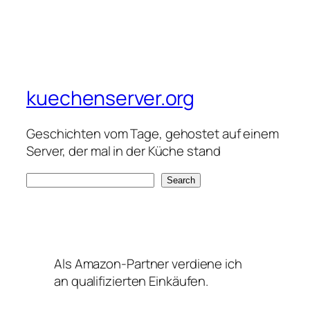
kuechenserver.org
Geschichten vom Tage, gehostet auf einem
Server, der mal in der Küche stand
S
Search
e
a
r
c
Als Amazon-Partner verdiene ich
h
an qualifizierten Einkäufen.