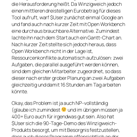
die Herausforderung heißt. Da Winzigweich jedoch
einen mittleren dreistelligen Eurobetrag für dieses
Tool aufruft, warf $User zunächst einmal Google an
und fand auch nach kurzer Zeit mit Open Workbench
eine durchaus brauchbare Alternative. Zumindest
lachte ihn nach dem Start auch ein Gantt-Chart an.
Nach kurzer Zeit stellte sich jedoch heraus, dass
Open Workbench nicht in der Lage ist,
Ressourcenkonflikte automatisch aufzulösen: zwei
Aufgaben, die parallel ausgeführt werden können,
sind dem gleichen Mitarbeiter zugeordnet, so dass
dieser nach erster grober Planung an zwei Aufgaben
gleichzeitig und damit 16 Stunden am Tag arbeiten
könnte.
Okay, das Problem ist ja auch NP-vollständig
(glaube ich zumindest
und im übrigen müssen ja
400+ Euro auch für irgendwas gut sein. Also hat
$User sich die 90-Tage-Demo des Winzigweich-
Produkts besorgt, um mit Besorgnis festzustellen,
dass auch dieses Programm offensichtlich an der