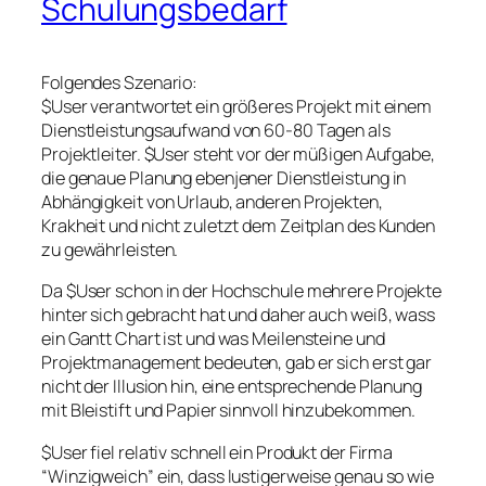
Schulungsbedarf
Folgendes Szenario:
$User verantwortet ein größeres Projekt mit einem
Dienstleistungsaufwand von 60-80 Tagen als
Projektleiter. $User steht vor der müßigen Aufgabe,
die genaue Planung ebenjener Dienstleistung in
Abhängigkeit von Urlaub, anderen Projekten,
Krakheit und nicht zuletzt dem Zeitplan des Kunden
zu gewährleisten.
Da $User schon in der Hochschule mehrere Projekte
hinter sich gebracht hat und daher auch weiß, wass
ein Gantt Chart ist und was Meilensteine und
Projektmanagement bedeuten, gab er sich erst gar
nicht der Illusion hin, eine entsprechende Planung
mit Bleistift und Papier sinnvoll hinzubekommen.
$User fiel relativ schnell ein Produkt der Firma
“Winzigweich” ein, dass lustigerweise genau so wie