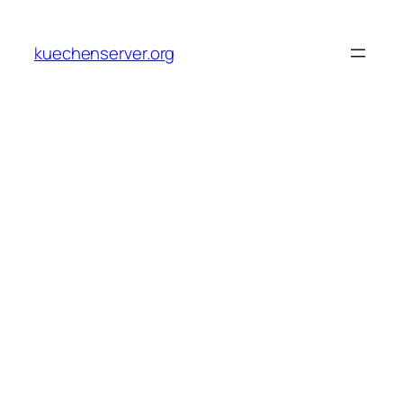
Skip
to
kuechenserver.org
content