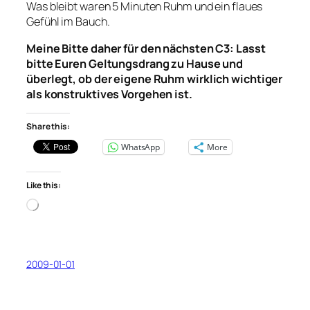
Was bleibt waren 5 Minuten Ruhm und ein flaues
Gefühl im Bauch.
Meine Bitte daher für den nächsten C3: Lasst
bitte Euren Geltungsdrang zu Hause und
überlegt, ob der eigene Ruhm wirklich wichtiger
als konstruktives Vorgehen ist.
Share this:
WhatsApp
More
Like this:
Loading…
2009-01-01