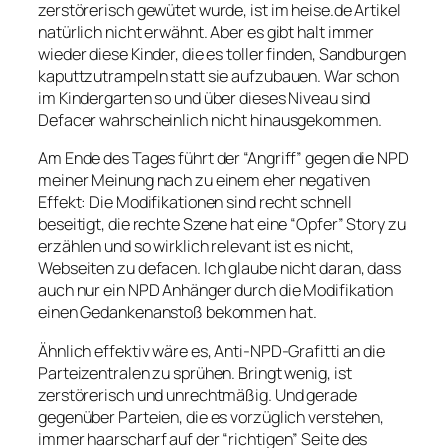
zerstörerisch gewütet wurde, ist im heise.de Artikel
natürlich nicht erwähnt. Aber es gibt halt immer
wieder diese Kinder, die es toller finden, Sandburgen
kaputtzutrampeln statt sie aufzubauen. War schon
im Kindergarten so und über dieses Niveau sind
Defacer wahrscheinlich nicht hinausgekommen.
Am Ende des Tages führt der “Angriff” gegen die NPD
meiner Meinung nach zu einem eher negativen
Effekt: Die Modifikationen sind recht schnell
beseitigt, die rechte Szene hat eine “Opfer” Story zu
erzählen und so wirklich relevant ist es nicht,
Webseiten zu defacen. Ich glaube nicht daran, dass
auch nur ein NPD Anhänger durch die Modifikation
einen Gedankenanstoß bekommen hat.
Ähnlich effektiv wäre es, Anti-NPD-Grafitti an die
Parteizentralen zu sprühen. Bringt wenig, ist
zerstörerisch und unrechtmäßig. Und gerade
gegenüber Parteien, die es vorzüglich verstehen,
immer haarscharf auf der “richtigen” Seite des