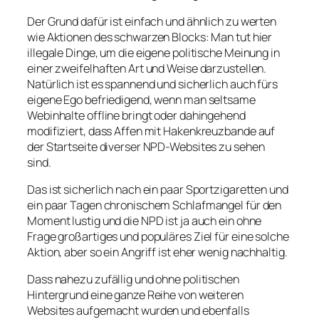
Der Grund dafür ist einfach und ähnlich zu werten
wie Aktionen des schwarzen Blocks: Man tut hier
illegale Dinge, um die eigene politische Meinung in
einer zweifelhaften Art und Weise darzustellen.
Natürlich ist es spannend und sicherlich auch fürs
eigene Ego befriedigend, wenn man seltsame
Webinhalte offline bringt oder dahingehend
modifiziert, dass Affen mit Hakenkreuzbande auf
der Startseite diverser NPD-Websites zu sehen
sind.
Das ist sicherlich nach ein paar Sportzigaretten und
ein paar Tagen chronischem Schlafmangel für den
Moment lustig und die NPD ist ja auch ein ohne
Frage großartiges und populäres Ziel für eine solche
Aktion, aber so ein Angriff ist eher wenig nachhaltig.
Dass nahezu zufällig und ohne politischen
Hintergrund eine ganze Reihe von weiteren
Websites aufgemacht wurden und ebenfalls