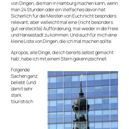
von Dingen, die man in Hamburg machen kann, wenn
man 24 Stunden oder ein Vielfaches davon hat.
Sicherlich für die Meisten von Euch nicht besonders
relevant, aber vielleicht mal eine (nicht besonders
gut versteckte) Aufforderung, mal wieder in die Freie
und Hansestadt zu kommen. Und auch für mich eine
kleine Liste von Dingen, die ich mal machen sollte.
Apropos, alle Dinge, die ich bereits selbst gemacht
hab’, habe ich mit einem Stern gekennzeichnet:
Folgende
Sachen ganz
beliebt (und
damit sehr
stark
touristisch