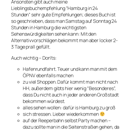
Ansonsten gibt auch meine
Lieblingsbuchempfehlung “Hamburg in 24
Stunden” sehr gute Empfehlungen; dieses Buch ist
so geschrieben, dass man Samstag auf Sonntag 24
Stunden in Hamburg die wichtigsten
Sehenswürdigkeiten sehen kann: Mit den
Alternativvorschlägen bekommt man aber locker 2-
3 Tage prall gefüllt.
Auch wichtig – Don’ts:
Hafenrundfahrt. Teuer und kann man mit dem
ÖPNV ebenfalls machen
zu viel Shoppen. Dafür kommt man nicht nach
HH, außerdem gibts hier wenig “Besonderes”,
dass Du nicht auch in jeder anderen Großstadt
bekommen würdest.
alles sehen wollen: dafür is Hamburg zu groß
sich stressen. Lieber wiederkommen
auf der Reeperbahn selbst Party machen –
dazu sollte man in die Seitenstraßen gehen, da