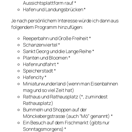
Aussichtsplattform rauf *
Hafen und Landungsbrücken *
Je nach persönlichem Interesse würde ich dann aus
folgendem Programm hinzufügen:
Reeperbahn und Große Freiheit *
Schanzenviertel *
Sankt Georg und die Lange Reihe *
Planten und Bloomen *
Hafenrundfahrt *
Speicherstadt *
Hafencity *
Miniaturwunderland (wenn man Eisenbahnen
mag und so viel Zeit hat)
Rathaus und Rathausplatz (*, zumindest
Rathausplatz)
Bummeln und Shoppen auf der
Mönckebergstrasse (auch “Mö” genannt) *
Ein Besuch auf dem Fischmarkt (gibts nur
Sonntagsmorgens) *