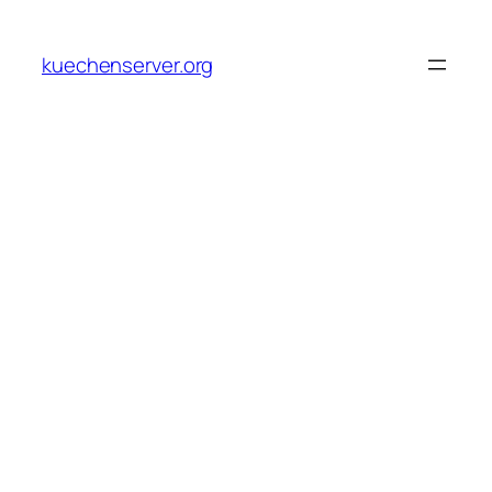
Skip
to
kuechenserver.org
content