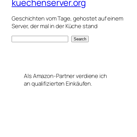
kuechenserver.org
Geschichten vom Tage, gehostet auf einem
Server, der mal in der Küche stand
S
Search
e
a
r
c
Als Amazon-Partner verdiene ich
h
an qualifizierten Einkäufen.