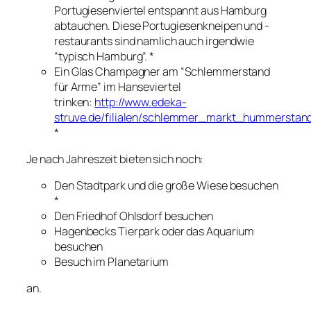
Portugiesenviertel entspannt aus Hamburg
abtauchen. Diese Portugiesenkneipen und -
restaurants sind namlich auch irgendwie
“typisch Hamburg”. *
Ein Glas Champagner am “Schlemmerstand
für Arme” im Hanseviertel
trinken:
http://www.edeka-
struve.de/filialen/schlemmer_markt_hummerstan
*
Je nach Jahreszeit bieten sich noch:
Den Stadtpark und die große Wiese besuchen
*
Den Friedhof Ohlsdorf besuchen
Hagenbecks Tierpark oder das Aquarium
besuchen
Besuch im Planetarium
an.