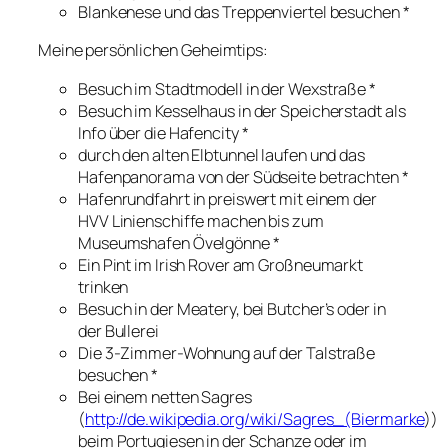
Blankenese und das Treppenviertel besuchen *
Meine persönlichen Geheimtips:
Besuch im Stadtmodell in der Wexstraße *
Besuch im Kesselhaus in der Speicherstadt als
Info über die Hafencity *
durch den alten Elbtunnel laufen und das
Hafenpanorama von der Südseite betrachten *
Hafenrundfahrt in preiswert mit einem der
HVV Linienschiffe machen bis zum
Museumshafen Övelgönne *
Ein Pint im Irish Rover am Großneumarkt
trinken
Besuch in der Meatery, bei Butcher’s oder in
der Bullerei
Die 3-Zimmer-Wohnung auf der Talstraße
besuchen *
Bei einem netten Sagres
(
http://de.wikipedia.org/wiki/Sagres_(Biermarke
))
beim Portugiesen in der Schanze oder im