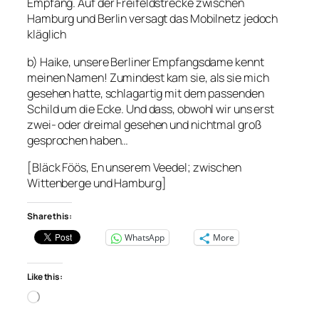
Empfang. Auf der Freifeldstrecke zwischen
Hamburg und Berlin versagt das Mobilnetz jedoch
kläglich
b) Haike, unsere Berliner Empfangsdame kennt
meinen Namen! Zumindest kam sie, als sie mich
gesehen hatte, schlagartig mit dem passenden
Schild um die Ecke. Und dass, obwohl wir uns erst
zwei- oder dreimal gesehen und nichtmal groß
gesprochen haben…
[Bläck Föös, En unserem Veedel; zwischen
Wittenberge und Hamburg]
Share this:
WhatsApp
More
Like this:
Loading…