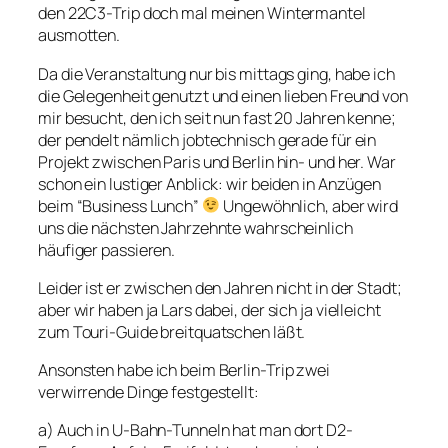
den 22C3-Trip doch mal meinen Wintermantel
ausmotten.
Da die Veranstaltung nur bis mittags ging, habe ich
die Gelegenheit genutzt und einen lieben Freund von
mir besucht, den ich seit nun fast 20 Jahren kenne;
der pendelt nämlich jobtechnisch gerade für ein
Projekt zwischen Paris und Berlin hin- und her. War
schon ein lustiger Anblick: wir beiden in Anzügen
beim “Business Lunch”
Ungewöhnlich, aber wird
uns die nächsten Jahrzehnte wahrscheinlich
häufiger passieren.
Leider ist er zwischen den Jahren nicht in der Stadt;
aber wir haben ja Lars dabei, der sich ja vielleicht
zum Touri-Guide breitquatschen läßt.
Ansonsten habe ich beim Berlin-Trip zwei
verwirrende Dinge festgestellt:
a) Auch in U-Bahn-Tunneln hat man dort D2-