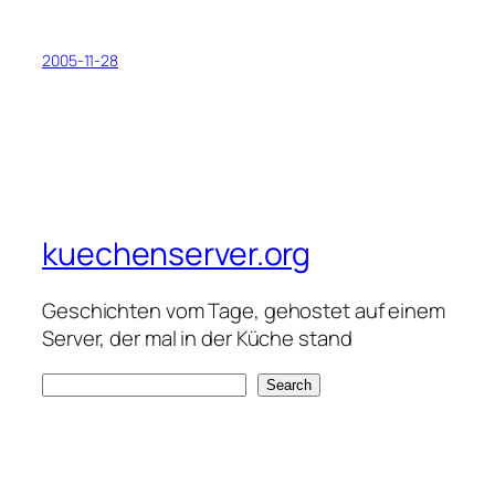
2005-11-28
kuechenserver.org
Geschichten vom Tage, gehostet auf einem
Server, der mal in der Küche stand
S
Search
e
a
r