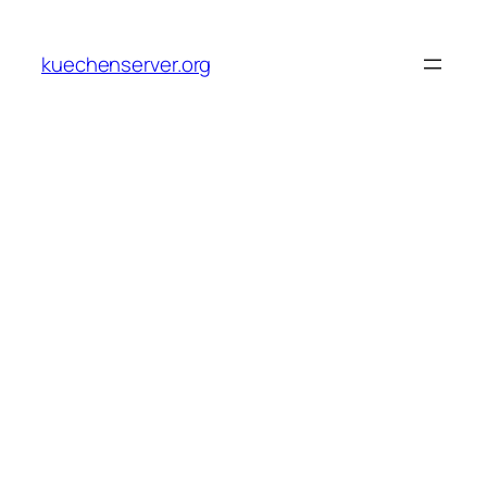
Skip
to
kuechenserver.org
content