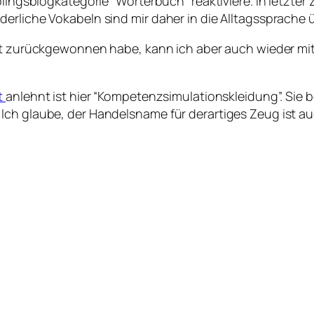
ingsblogkategorie “Wörterbuch” reaktiviere. In letzter Zei
derliche Vokabeln sind mir daher in die Alltagssprach
 Zeit zurückgewonnen habe, kann ich aber auch wieder 
t
anlehnt ist hier “Kompetenzsimulationskleidung”. Sie 
Ich glaube, der Handelsname für derartiges Zeug ist a