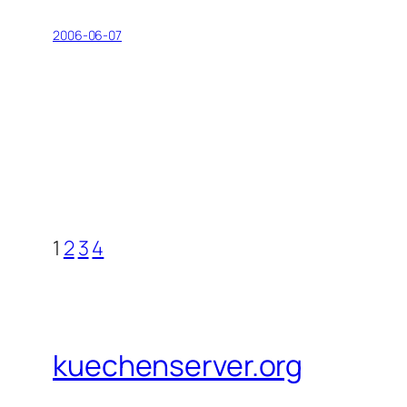
2006-06-07
1
2
3
4
kuechenserver.org