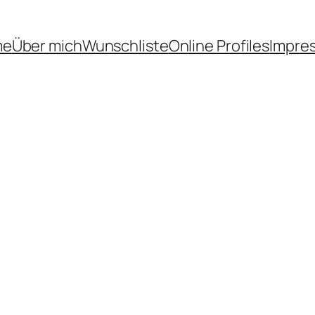
me
Über mich
Wunschliste
Online Profiles
Impre