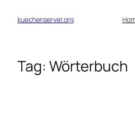
Skip
to
kuechenserver.org
Ho
content
Tag:
Wörterbuch