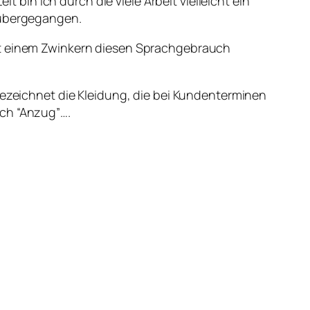
t bin ich durch die viele Arbeit vielleicht ein
e übergegangen.
mit einem Zwinkern diesen Sprachgebrauch
bezeichnet die Kleidung, die bei Kundenterminen
uch “Anzug”….