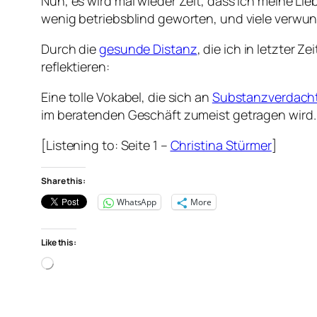
Nun, es wird mal wieder Zeit, dass ich meine Liebl
wenig betriebsblind geworten, und viele verwun
Durch die
gesunde Distanz
, die ich in letzter
reflektieren:
Eine tolle Vokabel, die sich an
Substanzverdach
im beratenden Geschäft zumeist getragen wird. 
[Listening to: Seite 1 –
Christina Stürmer
]
Share this:
WhatsApp
More
Like this:
Loading…