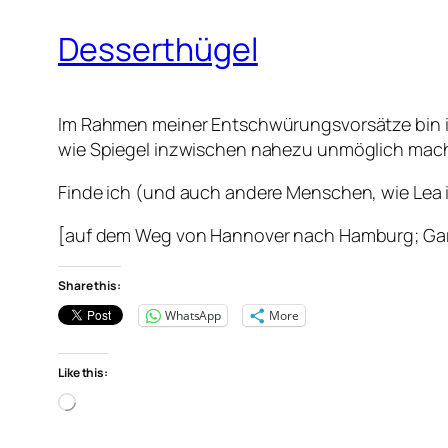
Desserthügel
Im Rahmen meiner Entschwürungsvorsätze bin ich
wie Spiegel inzwischen nahezu unmöglich macht,
Finde ich (und auch andere Menschen, wie Lea i
[auf dem Weg von Hannover nach Hamburg; Gart
Share this:
WhatsApp
More
Like this:
Loading…