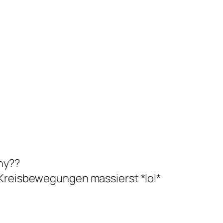
hy??
 Kreisbewegungen massierst *lol*