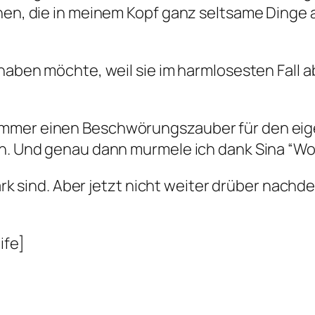
nen, die in meinem Kopf ganz seltsame Dinge a
 haben möchte, weil sie im harmlosesten Fall a
mmer einen Beschwörungszauber für den eige
sen. Und genau dann murmele ich dank Sina “
 stark sind. Aber jetzt nicht weiter drüber na
ife]