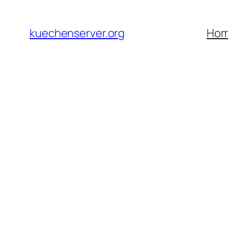
Skip
to
kuechenserver.org
Ho
content