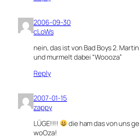
2006-09-30
cLoWs
nein, das ist von Bad Boys 2. Mar
und murmelt dabei “Woooza”
Reply
2007-01-15
zappy
LÜGE!!!!
die ham das von uns gek
woOza!