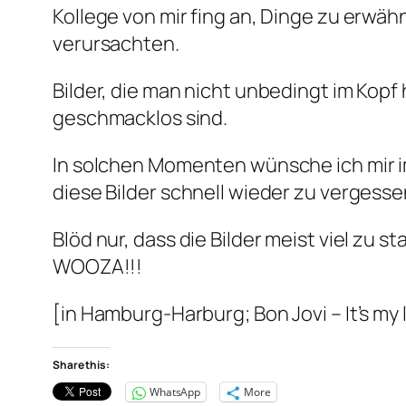
Kollege von mir fing an, Dinge zu erwäh
verursachten.
Bilder, die man nicht unbedingt im Kopf
geschmacklos sind.
In solchen Momenten wünsche ich mir i
diese Bilder schnell wieder zu verges
Blöd nur, dass die Bilder meist viel zu
WOOZA!!!
[in Hamburg-Harburg; Bon Jovi – It’s my l
Share this:
WhatsApp
More