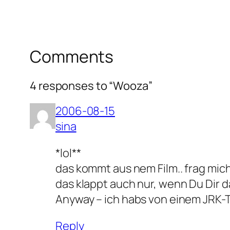
Comments
4 responses to “Wooza”
2006-08-15
sina
*lol**
das kommt aus nem Film.. frag mic
das klappt auch nur, wenn Du Dir 
Anyway – ich habs von einem JRK-T
Reply