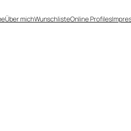
me
Über mich
Wunschliste
Online Profiles
Impre