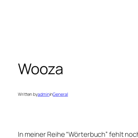
Wooza
Written by
admin
in
General
In meiner Reihe “Wörterbuch” fehlt noc