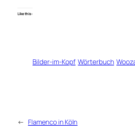
Like this:
Bilder-im-Kopf
Wörterbuch
Wooz
←
Flamenco in Köln