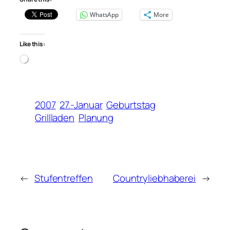
WhatsApp
More
Like this:
Loading…
2007
27.-Januar
Geburtstag
Grillladen
Planung
←
Stufentreffen
Countryliebhaberei
→