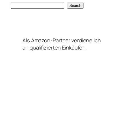
S
Search
e
a
r
c
Als Amazon-Partner verdiene ich
h
an qualifizierten Einkäufen.