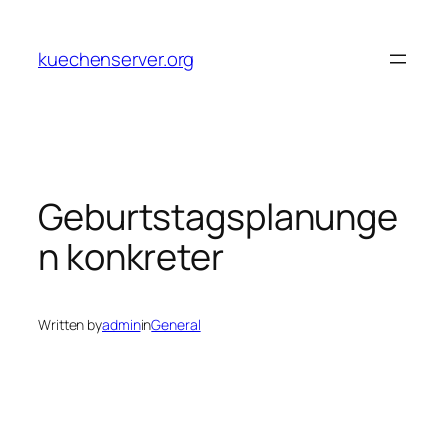
Skip
to
kuechenserver.org
content
Geburtstagsplanunge
n konkreter
Written by
admin
in
General