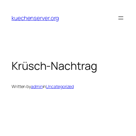
Skip
to
kuechenserver.org
content
Krüsch-Nachtrag
Written by
admin
in
Uncategorized